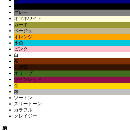
紺
黒
グレー
オフホワイト
カーキ
ベージュ
オレンジ
水色
ピンク
白
茶
こげ茶
オリーブ
ワインレッド
金
銀
ツートン
スリートーン
カラフル
クレイジー
柄