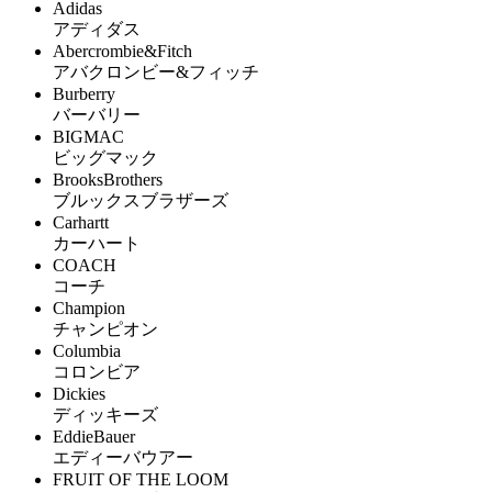
Adidas
アディダス
Abercrombie&Fitch
アバクロンビー&フィッチ
Burberry
バーバリー
BIGMAC
ビッグマック
BrooksBrothers
ブルックスブラザーズ
Carhartt
カーハート
COACH
コーチ
Champion
チャンピオン
Columbia
コロンビア
Dickies
ディッキーズ
EddieBauer
エディーバウアー
FRUIT OF THE LOOM