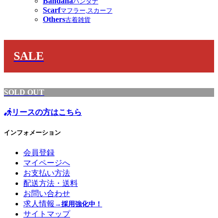
Bandana
バンダナ
Scarf
マフラー,スカーフ
Others
古着雑貨
SALE
SOLD OUT
リースの方はこちら
インフォメーション
会員登録
マイページへ
お支払い方法
配送方法・送料
お問い合わせ
求人情報
→採用強化中！
サイトマップ