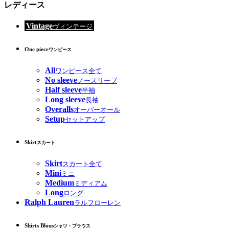
レディース
Vintage
ヴィンテージ
One piece
ワンピース
All
ワンピース全て
No sleeve
ノースリーブ
Half sleeve
半袖
Long sleeve
長袖
Overalls
オーバーオール
Setup
セットアップ
Skirt
スカート
Skirt
スカート全て
Mini
ミニ
Medium
ミディアム
Long
ロング
Ralph Lauren
ラルフローレン
Shirts Blous
シャツ・ブラウス