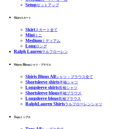
Setup
セットアップ
Skirt
スカート
Skirt
スカート全て
Mini
ミニ
Medium
ミディアム
Long
ロング
Ralph Lauren
ラルフローレン
Shirts Blous
シャツ・ブラウス
Shirts Blous All
シャツ・ブラウス全て
Shortsleeve shirts
半袖シャツ
Longsleeve shirts
長袖シャツ
Shortsleeve blous
半袖ブラウス
Longsleeve blous
長袖ブラウス
RalphLauren Shirts
ラルフローレンシャツ
Tops
トップス
Tops All