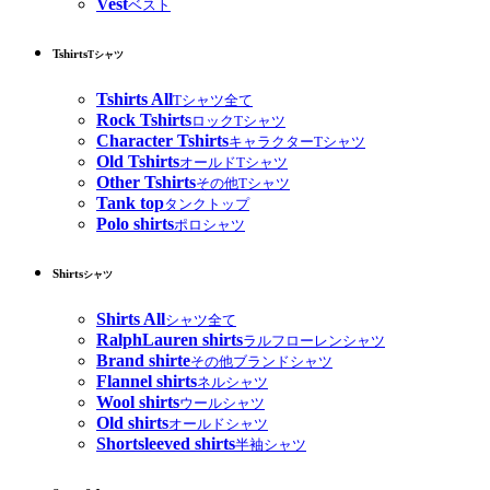
Vest
ベスト
Tshirts
Tシャツ
Tshirts All
Tシャツ全て
Rock Tshirts
ロックTシャツ
Character Tshirts
キャラクターTシャツ
Old Tshirts
オールドTシャツ
Other Tshirts
その他Tシャツ
Tank top
タンクトップ
Polo shirts
ポロシャツ
Shirts
シャツ
Shirts All
シャツ全て
RalphLauren shirts
ラルフローレンシャツ
Brand shirte
その他ブランドシャツ
Flannel shirts
ネルシャツ
Wool shirts
ウールシャツ
Old shirts
オールドシャツ
Shortsleeved shirts
半袖シャツ