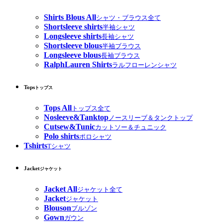
Shirts Blous All
シャツ・ブラウス全て
Shortsleeve shirts
半袖シャツ
Longsleeve shirts
長袖シャツ
Shortsleeve blous
半袖ブラウス
Longsleeve blous
長袖ブラウス
RalphLauren Shirts
ラルフローレンシャツ
Tops
トップス
Tops All
トップス全て
Nosleeve&Tanktop
ノースリーブ＆タンクトップ
Cutsew&Tunic
カットソー＆チュニック
Polo shirts
ポロシャツ
Tshirts
Tシャツ
Jacket
ジャケット
Jacket All
ジャケット全て
Jacket
ジャケット
Blouson
ブルゾン
Gown
ガウン