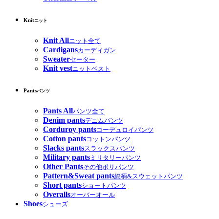
Knit
ニット
Knit All
ニット全て
Cardigans
カーディガン
Sweater
セーター
Knit vest
ニットベスト
Pants
パンツ
Pants All
パンツ全て
Denim pants
デニムパンツ
Corduroy pants
コーデュロイパンツ
Cotton pants
コットンパンツ
Slacks pants
スラックスパンツ
Military pants
ミリタリーパンツ
Other Pants
その他ポリパンツ
Pattern&Sweat pants
総柄&スウェットパンツ
Short pants
ショートパンツ
Overalls
オーバーオール
Shoes
シューズ