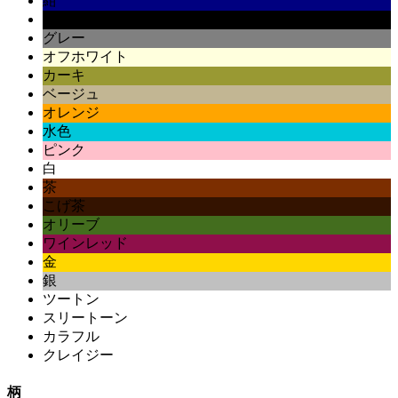
紺
黒
グレー
オフホワイト
カーキ
ベージュ
オレンジ
水色
ピンク
白
茶
こげ茶
オリーブ
ワインレッド
金
銀
ツートン
スリートーン
カラフル
クレイジー
柄