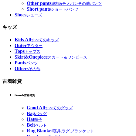
Other pants
総柄&チノパンその他パンツ
Short pants
ショートパンツ
Shoes
シューズ
キッズ
Kids All
すべてのキッズ
Outer
アウター
Tops
トップス
Skirt&Onepiece
スカート＆ワンピース
Pants
パンツ
Others
その他
古着雑貨
Goods
古着雑貨
Good All
すべてのグッズ
Bag
バッグ
Hat
帽子
Belt
ベルト
Rug Blanket
寝具,ラグ,ブランケット