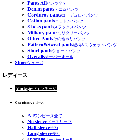
Pants All
パンツ全て
Denim pants
デニムパンツ
Corduroy pants
コーデュロイパンツ
Cotton pants
コットンパンツ
Slacks pants
スラックスパンツ
Military pants
ミリタリーパンツ
Other Pants
その他ポリパンツ
Pattern&Sweat pants
総柄&スウェットパンツ
Short pants
ショートパンツ
Overalls
オーバーオール
Shoes
シューズ
レディース
Vintage
ヴィンテージ
One piece
ワンピース
All
ワンピース全て
No sleeve
ノースリーブ
Half sleeve
半袖
Long sleeve
長袖
Overalls
オーバーオール