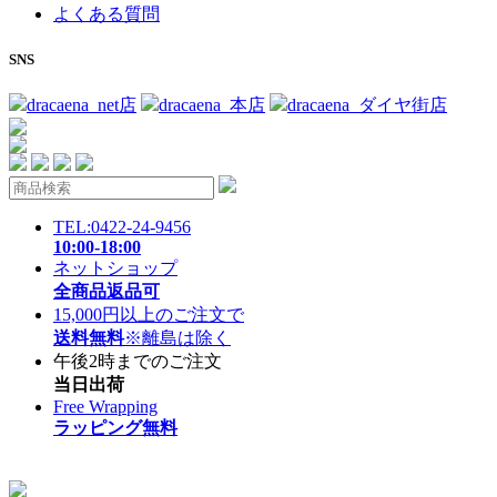
よくある質問
SNS
dracaena_net店
dracaena_本店
dracaena_ダイヤ街店
TEL:0422-24-9456
10:00-18:00
ネットショップ
全商品返品可
15,000円以上のご注文で
送料無料
※離島は除く
午後2時までのご注文
当日出荷
Free Wrapping
ラッピング無料