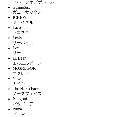
フルーツオブザルーム
GunneSax
ガニーサックス
JCREW
ジェイクルー
Lacoste
ラコステ
Levis
リーバイス
Lee
リー
LLBean
エルエルビーン
McGREGOR
マクレガー
Nike
ナイキ
The North Face
ノースフェイス
Patagonia
パタゴニア
Puma
プーマ