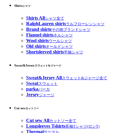
Shirts
シャツ
Shirts All
シャツ全て
RalphLauren shirts
ラルフローレンシャツ
Brand shirte
その他ブランドシャツ
Flannel shirts
ネルシャツ
Wool shirts
ウールシャツ
Old shirts
オールドシャツ
Shortsleeved shirts
半袖シャツ
Sweat&Jersey
スウェット&ジャージ
Sweat&Jersey All
スウェット&ジャージ全て
Sweat
スウェット
parka
パーカ
Jersey
ジャージ
Cut sew
カットソー
Cut sew All
カットソー全て
Longsleeves Tshirts
長袖Tシャツ(ロンT)
Thermal
サーマル