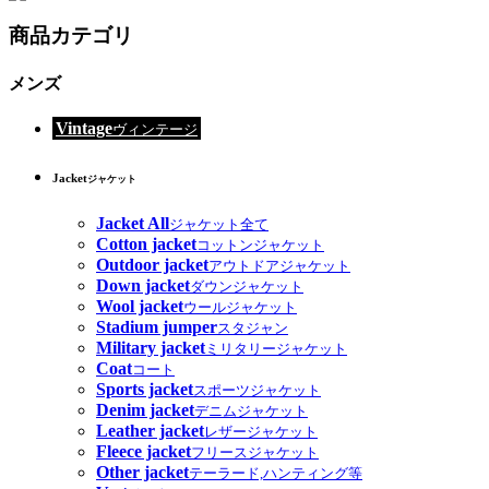
商品カテゴリ
メンズ
Vintage
ヴィンテージ
Jacket
ジャケット
Jacket All
ジャケット全て
Cotton jacket
コットンジャケット
Outdoor jacket
アウトドアジャケット
Down jacket
ダウンジャケット
Wool jacket
ウールジャケット
Stadium jumper
スタジャン
Military jacket
ミリタリージャケット
Coat
コート
Sports jacket
スポーツジャケット
Denim jacket
デニムジャケット
Leather jacket
レザージャケット
Fleece jacket
フリースジャケット
Other jacket
テーラード,ハンティング等