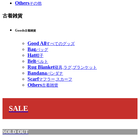
Others
その他
古着雑貨
Goods
古着雑貨
Good All
すべてのグッズ
Bag
バッグ
Hat
帽子
Belt
ベルト
Rug Blanket
寝具,ラグ,ブランケット
Bandana
バンダナ
Scarf
マフラー,スカーフ
Others
古着雑貨
SALE
SOLD OUT