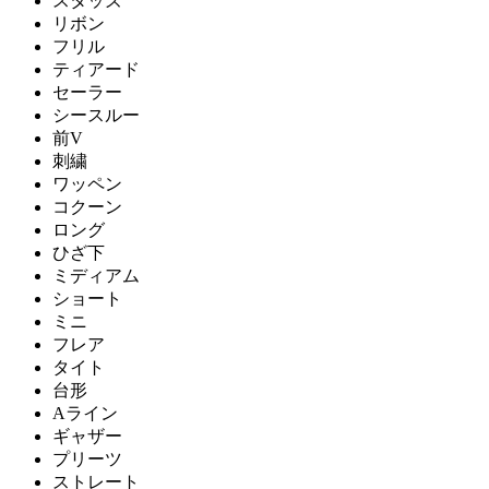
スタッズ
リボン
フリル
ティアード
セーラー
シースルー
前V
刺繍
ワッペン
コクーン
ロング
ひざ下
ミディアム
ショート
ミニ
フレア
タイト
台形
Aライン
ギャザー
プリーツ
ストレート