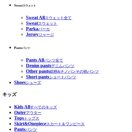
Sweat
スウェット
Sweat All
スウェット全て
Sweat
スウェット
Parka
パーカ
Jersey
ジャージ
Pants
パンツ
Pants All
パンツ全て
Denim pants
デニムパンツ
Other pants
総柄&チノパンその他パンツ
Short pants
ショートパンツ
Shoes
シューズ
キッズ
Kids All
すべてのキッズ
Outer
アウター
Tops
トップス
Skirt&Onepiece
スカート＆ワンピース
Pants
パンツ