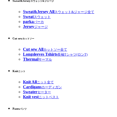
Sweat&Jersey
スウェット&ジャージ
Sweat&Jersey All
スウェット&ジャージ全て
Sweat
スウェット
parka
パーカ
Jersey
ジャージ
Cut sew
カットソー
Cut sew All
カットソー全て
Longsleeves Tshirts
長袖Tシャツ(ロンT)
Thermal
サーマル
Knit
ニット
Knit All
ニット全て
Cardigans
カーディガン
Sweater
セーター
Knit vest
ニットベスト
Pants
パンツ