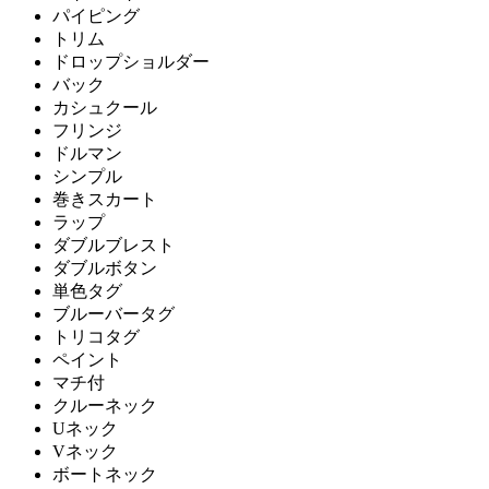
パイピング
トリム
ドロップショルダー
バック
カシュクール
フリンジ
ドルマン
シンプル
巻きスカート
ラップ
ダブルブレスト
ダブルボタン
単色タグ
ブルーバータグ
トリコタグ
ペイント
マチ付
クルーネック
Uネック
Vネック
ボートネック