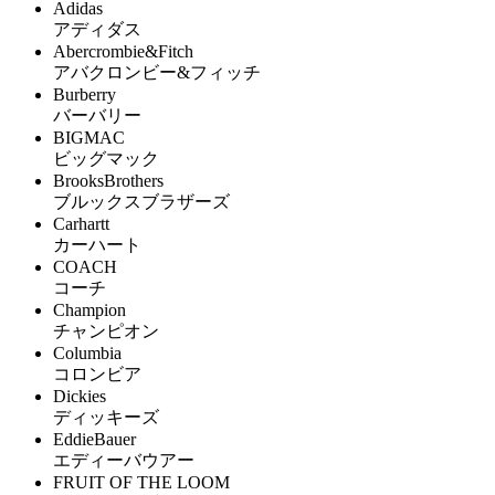
Adidas
アディダス
Abercrombie&Fitch
アバクロンビー&フィッチ
Burberry
バーバリー
BIGMAC
ビッグマック
BrooksBrothers
ブルックスブラザーズ
Carhartt
カーハート
COACH
コーチ
Champion
チャンピオン
Columbia
コロンビア
Dickies
ディッキーズ
EddieBauer
エディーバウアー
FRUIT OF THE LOOM