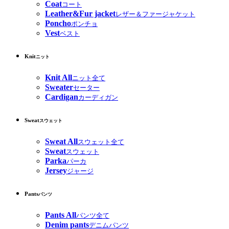
Coat
コート
Leather&Fur jacket
レザー＆ファージャケット
Poncho
ポンチョ
Vest
ベスト
Knit
ニット
Knit All
ニット全て
Sweater
セーター
Cardigan
カーディガン
Sweat
スウェット
Sweat All
スウェット全て
Sweat
スウェット
Parka
パーカ
Jersey
ジャージ
Pants
パンツ
Pants All
パンツ全て
Denim pants
デニムパンツ