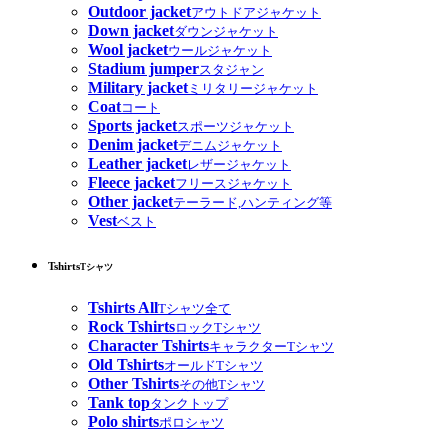
Outdoor jacket
アウトドアジャケット
Down jacket
ダウンジャケット
Wool jacket
ウールジャケット
Stadium jumper
スタジャン
Military jacket
ミリタリージャケット
Coat
コート
Sports jacket
スポーツジャケット
Denim jacket
デニムジャケット
Leather jacket
レザージャケット
Fleece jacket
フリースジャケット
Other jacket
テーラード,ハンティング等
Vest
ベスト
Tshirts
Tシャツ
Tshirts All
Tシャツ全て
Rock Tshirts
ロックTシャツ
Character Tshirts
キャラクターTシャツ
Old Tshirts
オールドTシャツ
Other Tshirts
その他Tシャツ
Tank top
タンクトップ
Polo shirts
ポロシャツ