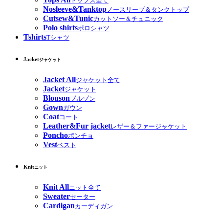
トップス全て
Nosleeve&Tanktop
ノースリーブ＆タンクトップ
Cutsew&Tunic
カットソー＆チュニック
Polo shirts
ポロシャツ
Tshirts
Tシャツ
Jacket
ジャケット
Jacket All
ジャケット全て
Jacket
ジャケット
Blouson
ブルゾン
Gown
ガウン
Coat
コート
Leather&Fur jacket
レザー＆ファージャケット
Poncho
ポンチョ
Vest
ベスト
Knit
ニット
Knit All
ニット全て
Sweater
セーター
Cardigan
カーディガン