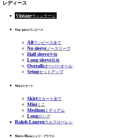
レディース
Vintage
ヴィンテージ
One piece
ワンピース
All
ワンピース全て
No sleeve
ノースリーブ
Half sleeve
半袖
Long sleeve
長袖
Overalls
オーバーオール
Setup
セットアップ
Skirt
スカート
Skirt
スカート全て
Mini
ミニ
Medium
ミディアム
Long
ロング
Ralph Lauren
ラルフローレン
Shirts Blous
シャツ・ブラウス