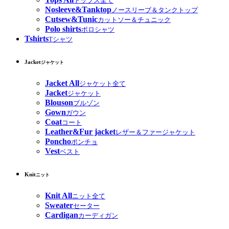
トップス全て
Nosleeve&Tanktop
ノースリーブ＆タンクトップ
Cutsew&Tunic
カットソー＆チュニック
Polo shirts
ポロシャツ
Tshirts
Tシャツ
Jacket
ジャケット
Jacket All
ジャケット全て
Jacket
ジャケット
Blouson
ブルゾン
Gown
ガウン
Coat
コート
Leather&Fur jacket
レザー＆ファージャケット
Poncho
ポンチョ
Vest
ベスト
Knit
ニット
Knit All
ニット全て
Sweater
セーター
Cardigan
カーディガン