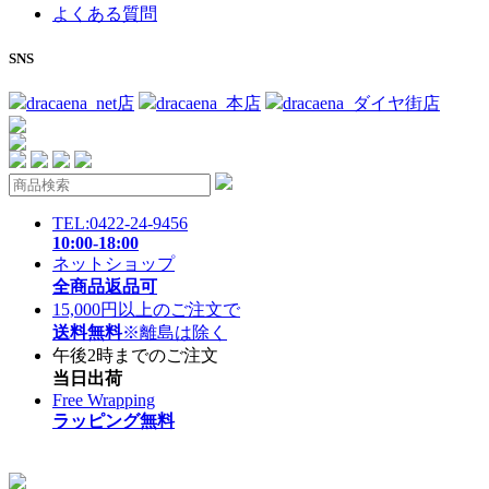
よくある質問
SNS
dracaena_net店
dracaena_本店
dracaena_ダイヤ街店
TEL:0422-24-9456
10:00-18:00
ネットショップ
全商品返品可
15,000円以上のご注文で
送料無料
※離島は除く
午後2時までのご注文
当日出荷
Free Wrapping
ラッピング無料