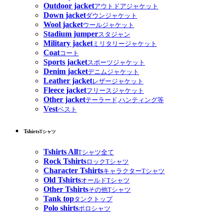
Outdoor jacket
アウトドアジャケット
Down jacket
ダウンジャケット
Wool jacket
ウールジャケット
Stadium jumper
スタジャン
Military jacket
ミリタリージャケット
Coat
コート
Sports jacket
スポーツジャケット
Denim jacket
デニムジャケット
Leather jacket
レザージャケット
Fleece jacket
フリースジャケット
Other jacket
テーラード,ハンティング等
Vest
ベスト
Tshirts
Tシャツ
Tshirts All
Tシャツ全て
Rock Tshirts
ロックTシャツ
Character Tshirts
キャラクターTシャツ
Old Tshirts
オールドTシャツ
Other Tshirts
その他Tシャツ
Tank top
タンクトップ
Polo shirts
ポロシャツ