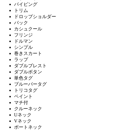
パイピング
トリム
ドロップショルダー
バック
カシュクール
フリンジ
ドルマン
シンプル
巻きスカート
ラップ
ダブルブレスト
ダブルボタン
単色タグ
ブルーバータグ
トリコタグ
ペイント
マチ付
クルーネック
Uネック
Vネック
ボートネック