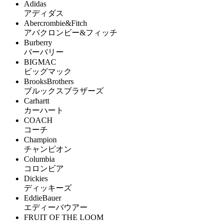
Adidas
アディダス
Abercrombie&Fitch
アバクロンビー&フィッチ
Burberry
バーバリー
BIGMAC
ビッグマック
BrooksBrothers
ブルックスブラザーズ
Carhartt
カーハート
COACH
コーチ
Champion
チャンピオン
Columbia
コロンビア
Dickies
ディッキーズ
EddieBauer
エディーバウアー
FRUIT OF THE LOOM