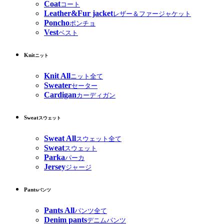
Coat
コート
Leather&Fur jacket
レザー＆ファージャケット
Poncho
ポンチョ
Vest
ベスト
Knit
ニット
Knit All
ニット全て
Sweater
セーター
Cardigan
カーディガン
Sweat
スウェット
Sweat All
スウェット全て
Sweat
スウェット
Parka
パーカ
Jersey
ジャージ
Pants
パンツ
Pants All
パンツ全て
Denim pants
デニムパンツ