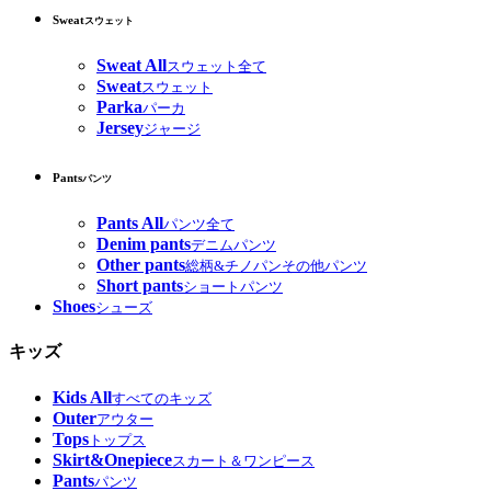
Sweat
スウェット
Sweat All
スウェット全て
Sweat
スウェット
Parka
パーカ
Jersey
ジャージ
Pants
パンツ
Pants All
パンツ全て
Denim pants
デニムパンツ
Other pants
総柄&チノパンその他パンツ
Short pants
ショートパンツ
Shoes
シューズ
キッズ
Kids All
すべてのキッズ
Outer
アウター
Tops
トップス
Skirt&Onepiece
スカート＆ワンピース
Pants
パンツ