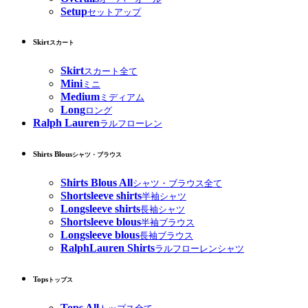
Setup
セットアップ
Skirt
スカート
Skirt
スカート全て
Mini
ミニ
Medium
ミディアム
Long
ロング
Ralph Lauren
ラルフローレン
Shirts Blous
シャツ・ブラウス
Shirts Blous All
シャツ・ブラウス全て
Shortsleeve shirts
半袖シャツ
Longsleeve shirts
長袖シャツ
Shortsleeve blous
半袖ブラウス
Longsleeve blous
長袖ブラウス
RalphLauren Shirts
ラルフローレンシャツ
Tops
トップス
Tops All