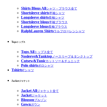
Shirts Blous All
シャツ・ブラウス全て
Shortsleeve shirts
半袖シャツ
Longsleeve shirts
長袖シャツ
Shortsleeve blous
半袖ブラウス
Longsleeve blous
長袖ブラウス
RalphLauren Shirts
ラルフローレンシャツ
Tops
トップス
Tops All
トップス全て
Nosleeve&Tanktop
ノースリーブ＆タンクトップ
Cutsew&Tunic
カットソー＆チュニック
Polo shirts
ポロシャツ
Tshirts
Tシャツ
Jacket
ジャケット
Jacket All
ジャケット全て
Jacket
ジャケット
Blouson
ブルゾン
Gown
ガウン