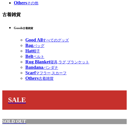
Others
その他
古着雑貨
Goods
古着雑貨
Good All
すべてのグッズ
Bag
バッグ
Hat
帽子
Belt
ベルト
Rug Blanket
寝具,ラグ,ブランケット
Bandana
バンダナ
Scarf
マフラー,スカーフ
Others
古着雑貨
SALE
SOLD OUT