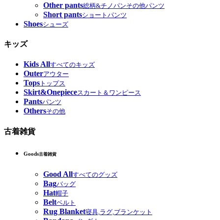
Other pants
総柄&チノパンその他パンツ
Short pants
ショートパンツ
Shoes
シューズ
キッズ
Kids All
すべてのキッズ
Outer
アウター
Tops
トップス
Skirt&Onepiece
スカート＆ワンピース
Pants
パンツ
Others
その他
古着雑貨
Goods
古着雑貨
Good All
すべてのグッズ
Bag
バッグ
Hat
帽子
Belt
ベルト
Rug Blanket
寝具,ラグ,ブランケット