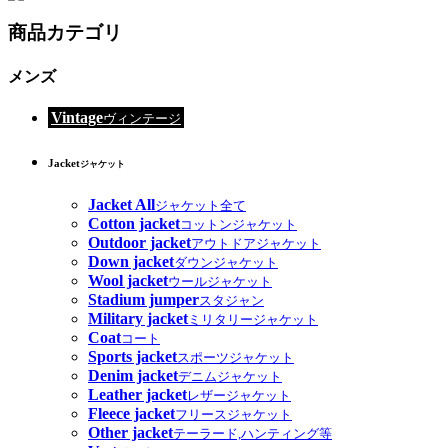
商品カテゴリ
メンズ
Vintage
ヴィンテージ
Jacket
ジャケット
Jacket All
ジャケット全て
Cotton jacket
コットンジャケット
Outdoor jacket
アウトドアジャケット
Down jacket
ダウンジャケット
Wool jacket
ウールジャケット
Stadium jumper
スタジャン
Military jacket
ミリタリージャケット
Coat
コート
Sports jacket
スポーツジャケット
Denim jacket
デニムジャケット
Leather jacket
レザージャケット
Fleece jacket
フリースジャケット
Other jacket
テーラード,ハンティング等