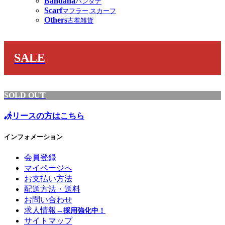
Bandana
バンダナ
Scarf
マフラー,スカーフ
Others
古着雑貨
SALE
SOLD OUT
リースの方はこちら
インフォメーション
会員登録
マイページへ
お支払い方法
配送方法・送料
お問い合わせ
求人情報
→採用強化中！
サイトマップ