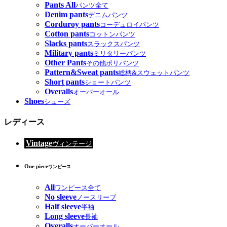
Pants All
パンツ全て
Denim pants
デニムパンツ
Corduroy pants
コーデュロイパンツ
Cotton pants
コットンパンツ
Slacks pants
スラックスパンツ
Military pants
ミリタリーパンツ
Other Pants
その他ポリパンツ
Pattern&Sweat pants
総柄&スウェットパンツ
Short pants
ショートパンツ
Overalls
オーバーオール
Shoes
シューズ
レディース
Vintage
ヴィンテージ
One piece
ワンピース
All
ワンピース全て
No sleeve
ノースリーブ
Half sleeve
半袖
Long sleeve
長袖
Overalls
オーバーオール