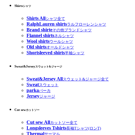
Shirts
シャツ
Shirts All
シャツ全て
RalphLauren shirts
ラルフローレンシャツ
Brand shirte
その他ブランドシャツ
Flannel shirts
ネルシャツ
Wool shirts
ウールシャツ
Old shirts
オールドシャツ
Shortsleeved shirts
半袖シャツ
Sweat&Jersey
スウェット&ジャージ
Sweat&Jersey All
スウェット&ジャージ全て
Sweat
スウェット
parka
パーカ
Jersey
ジャージ
Cut sew
カットソー
Cut sew All
カットソー全て
Longsleeves Tshirts
長袖Tシャツ(ロンT)
Thermal
サーマル