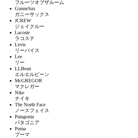
フルーツオブザルーム
GunneSax
ガニーサックス
JCREW
ジェイクルー
Lacoste
ラコステ
Levis
リーバイス
Lee
リー
LLBean
エルエルビーン
McGREGOR
マクレガー
Nike
ナイキ
The North Face
ノースフェイス
Patagonia
パタゴニア
Puma
プーマ