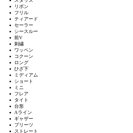
スタッズ
リボン
フリル
ティアード
セーラー
シースルー
前V
刺繍
ワッペン
コクーン
ロング
ひざ下
ミディアム
ショート
ミニ
フレア
タイト
台形
Aライン
ギャザー
プリーツ
ストレート