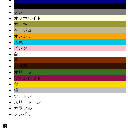
紺
黒
グレー
オフホワイト
カーキ
ベージュ
オレンジ
水色
ピンク
白
茶
こげ茶
オリーブ
ワインレッド
金
銀
ツートン
スリートーン
カラフル
クレイジー
柄