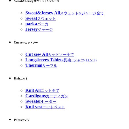
Sweat&Jersey
スウェット&ジャージ
Sweat&Jersey All
スウェット&ジャージ全て
Sweat
スウェット
parka
パーカ
Jersey
ジャージ
Cut sew
カットソー
Cut sew All
カットソー全て
Longsleeves Tshirts
長袖Tシャツ(ロンT)
Thermal
サーマル
Knit
ニット
Knit All
ニット全て
Cardigans
カーディガン
Sweater
セーター
Knit vest
ニットベスト
Pants
パンツ