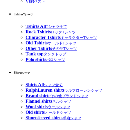
Vest
ベスト
Tshirts
Tシャツ
Tshirts All
Tシャツ全て
Rock Tshirts
ロックTシャツ
Character Tshirts
キャラクターTシャツ
Old Tshirts
オールドTシャツ
Other Tshirts
その他Tシャツ
Tank top
タンクトップ
Polo shirts
ポロシャツ
Shirts
シャツ
Shirts All
シャツ全て
RalphLauren shirts
ラルフローレンシャツ
Brand shirte
その他ブランドシャツ
Flannel shirts
ネルシャツ
Wool shirts
ウールシャツ
Old shirts
オールドシャツ
Shortsleeved shirts
半袖シャツ