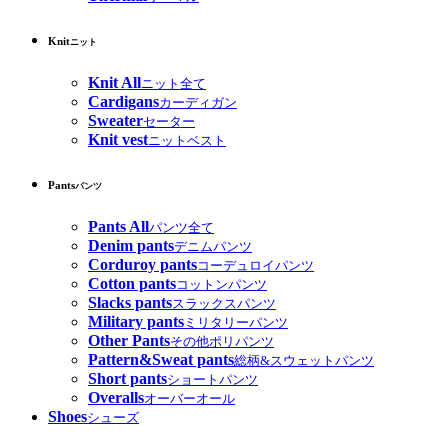
Knit
ニット
Knit All
ニット全て
Cardigans
カーディガン
Sweater
セーター
Knit vest
ニットベスト
Pants
パンツ
Pants All
パンツ全て
Denim pants
デニムパンツ
Corduroy pants
コーデュロイパンツ
Cotton pants
コットンパンツ
Slacks pants
スラックスパンツ
Military pants
ミリタリーパンツ
Other Pants
その他ポリパンツ
Pattern&Sweat pants
総柄&スウェットパンツ
Short pants
ショートパンツ
Overalls
オーバーオール
Shoes
シューズ