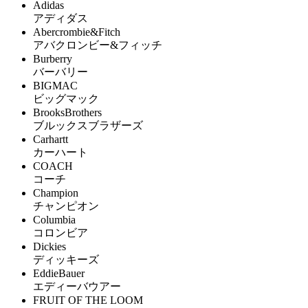
Adidas
アディダス
Abercrombie&Fitch
アバクロンビー&フィッチ
Burberry
バーバリー
BIGMAC
ビッグマック
BrooksBrothers
ブルックスブラザーズ
Carhartt
カーハート
COACH
コーチ
Champion
チャンピオン
Columbia
コロンビア
Dickies
ディッキーズ
EddieBauer
エディーバウアー
FRUIT OF THE LOOM