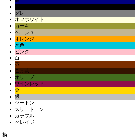
紺
黒
グレー
オフホワイト
カーキ
ベージュ
オレンジ
水色
ピンク
白
茶
こげ茶
オリーブ
ワインレッド
金
銀
ツートン
スリートーン
カラフル
クレイジー
柄