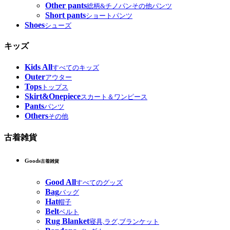
Other pants
総柄&チノパンその他パンツ
Short pants
ショートパンツ
Shoes
シューズ
キッズ
Kids All
すべてのキッズ
Outer
アウター
Tops
トップス
Skirt&Onepiece
スカート＆ワンピース
Pants
パンツ
Others
その他
古着雑貨
Goods
古着雑貨
Good All
すべてのグッズ
Bag
バッグ
Hat
帽子
Belt
ベルト
Rug Blanket
寝具,ラグ,ブランケット