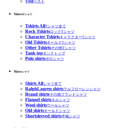
Vest
ベスト
Tshirts
Tシャツ
Tshirts All
Tシャツ全て
Rock Tshirts
ロックTシャツ
Character Tshirts
キャラクターTシャツ
Old Tshirts
オールドTシャツ
Other Tshirts
その他Tシャツ
Tank top
タンクトップ
Polo shirts
ポロシャツ
Shirts
シャツ
Shirts All
シャツ全て
RalphLauren shirts
ラルフローレンシャツ
Brand shirte
その他ブランドシャツ
Flannel shirts
ネルシャツ
Wool shirts
ウールシャツ
Old shirts
オールドシャツ
Shortsleeved shirts
半袖シャツ