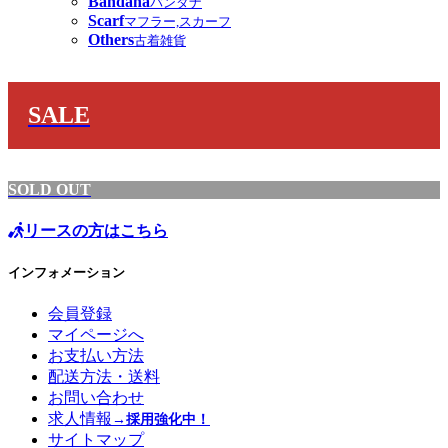
Bandana
バンダナ
Scarf
マフラー,スカーフ
Others
古着雑貨
SALE
SOLD OUT
リースの方はこちら
インフォメーション
会員登録
マイページへ
お支払い方法
配送方法・送料
お問い合わせ
求人情報
→採用強化中！
サイトマップ