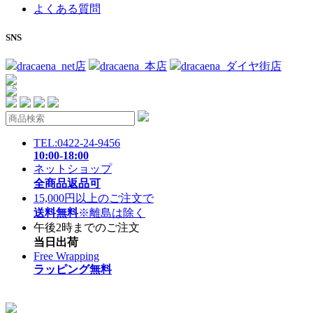
よくある質問
SNS
dracaena_net店
dracaena_本店
dracaena_ダイヤ街店
TEL:0422-24-9456
10:00-18:00
ネットショップ
全商品返品可
15,000円以上のご注文で
送料無料
※離島は除く
午後2時までのご注文
当日出荷
Free Wrapping
ラッピング無料