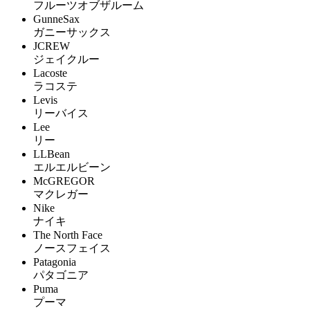
フルーツオブザルーム
GunneSax
ガニーサックス
JCREW
ジェイクルー
Lacoste
ラコステ
Levis
リーバイス
Lee
リー
LLBean
エルエルビーン
McGREGOR
マクレガー
Nike
ナイキ
The North Face
ノースフェイス
Patagonia
パタゴニア
Puma
プーマ