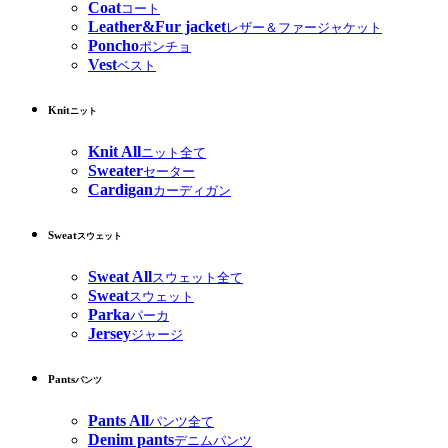
Coat
コート
Leather&Fur jacket
レザー＆ファージャケット
Poncho
ポンチョ
Vest
ベスト
Knit
ニット
Knit All
ニット全て
Sweater
セーター
Cardigan
カーディガン
Sweat
スウェット
Sweat All
スウェット全て
Sweat
スウェット
Parka
パーカ
Jersey
ジャージ
Pants
パンツ
Pants All
パンツ全て
Denim pants
デニムパンツ