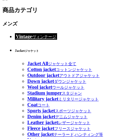
商品カテゴリ
メンズ
Vintage
ヴィンテージ
Jacket
ジャケット
Jacket All
ジャケット全て
Cotton jacket
コットンジャケット
Outdoor jacket
アウトドアジャケット
Down jacket
ダウンジャケット
Wool jacket
ウールジャケット
Stadium jumper
スタジャン
Military jacket
ミリタリージャケット
Coat
コート
Sports jacket
スポーツジャケット
Denim jacket
デニムジャケット
Leather jacket
レザージャケット
Fleece jacket
フリースジャケット
Other jacket
テーラード,ハンティング等