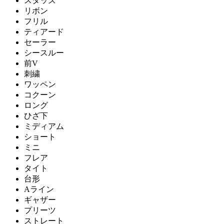
スタッズ
リボン
フリル
ティアード
セーラー
シースルー
前V
刺繍
ワッペン
コクーン
ロング
ひざ下
ミディアム
ショート
ミニ
フレア
タイト
台形
Aライン
ギャザー
プリーツ
ストレート