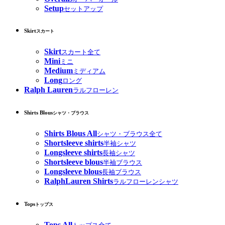
Setup
セットアップ
Skirt
スカート
Skirt
スカート全て
Mini
ミニ
Medium
ミディアム
Long
ロング
Ralph Lauren
ラルフローレン
Shirts Blous
シャツ・ブラウス
Shirts Blous All
シャツ・ブラウス全て
Shortsleeve shirts
半袖シャツ
Longsleeve shirts
長袖シャツ
Shortsleeve blous
半袖ブラウス
Longsleeve blous
長袖ブラウス
RalphLauren Shirts
ラルフローレンシャツ
Tops
トップス
Tops All