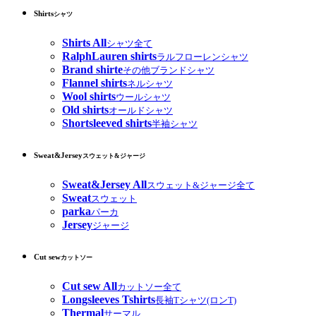
Shirts
シャツ
Shirts All
シャツ全て
RalphLauren shirts
ラルフローレンシャツ
Brand shirte
その他ブランドシャツ
Flannel shirts
ネルシャツ
Wool shirts
ウールシャツ
Old shirts
オールドシャツ
Shortsleeved shirts
半袖シャツ
Sweat&Jersey
スウェット&ジャージ
Sweat&Jersey All
スウェット&ジャージ全て
Sweat
スウェット
parka
パーカ
Jersey
ジャージ
Cut sew
カットソー
Cut sew All
カットソー全て
Longsleeves Tshirts
長袖Tシャツ(ロンT)
Thermal
サーマル