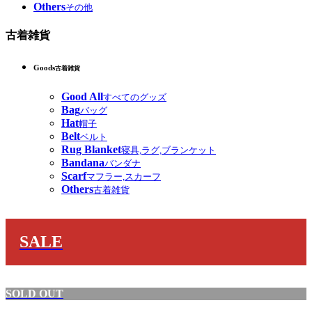
Others
その他
古着雑貨
Goods
古着雑貨
Good All
すべてのグッズ
Bag
バッグ
Hat
帽子
Belt
ベルト
Rug Blanket
寝具,ラグ,ブランケット
Bandana
バンダナ
Scarf
マフラー,スカーフ
Others
古着雑貨
SALE
SOLD OUT