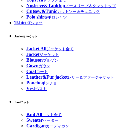
トップス全て
Nosleeve&Tanktop
ノースリーブ＆タンクトップ
Cutsew&Tunic
カットソー＆チュニック
Polo shirts
ポロシャツ
Tshirts
Tシャツ
Jacket
ジャケット
Jacket All
ジャケット全て
Jacket
ジャケット
Blouson
ブルゾン
Gown
ガウン
Coat
コート
Leather&Fur jacket
レザー＆ファージャケット
Poncho
ポンチョ
Vest
ベスト
Knit
ニット
Knit All
ニット全て
Sweater
セーター
Cardigan
カーディガン