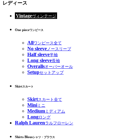
レディース
Vintage
ヴィンテージ
One piece
ワンピース
All
ワンピース全て
No sleeve
ノースリーブ
Half sleeve
半袖
Long sleeve
長袖
Overalls
オーバーオール
Setup
セットアップ
Skirt
スカート
Skirt
スカート全て
Mini
ミニ
Medium
ミディアム
Long
ロング
Ralph Lauren
ラルフローレン
Shirts Blous
シャツ・ブラウス