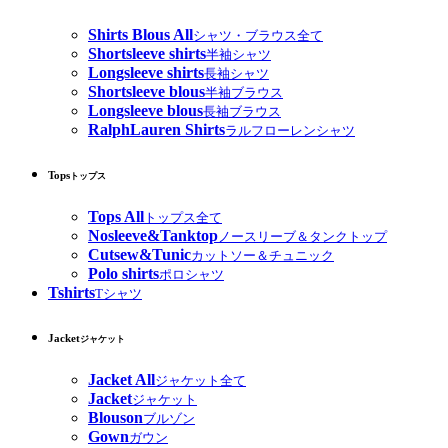
Shirts Blous All
シャツ・ブラウス全て
Shortsleeve shirts
半袖シャツ
Longsleeve shirts
長袖シャツ
Shortsleeve blous
半袖ブラウス
Longsleeve blous
長袖ブラウス
RalphLauren Shirts
ラルフローレンシャツ
Tops
トップス
Tops All
トップス全て
Nosleeve&Tanktop
ノースリーブ＆タンクトップ
Cutsew&Tunic
カットソー＆チュニック
Polo shirts
ポロシャツ
Tshirts
Tシャツ
Jacket
ジャケット
Jacket All
ジャケット全て
Jacket
ジャケット
Blouson
ブルゾン
Gown
ガウン