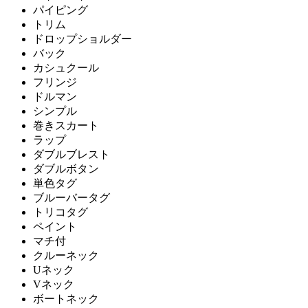
パイピング
トリム
ドロップショルダー
バック
カシュクール
フリンジ
ドルマン
シンプル
巻きスカート
ラップ
ダブルブレスト
ダブルボタン
単色タグ
ブルーバータグ
トリコタグ
ペイント
マチ付
クルーネック
Uネック
Vネック
ボートネック