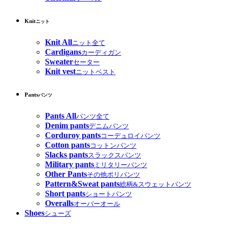
Knit
ニット
Knit All
ニット全て
Cardigans
カーディガン
Sweater
セーター
Knit vest
ニットベスト
Pants
パンツ
Pants All
パンツ全て
Denim pants
デニムパンツ
Corduroy pants
コーデュロイパンツ
Cotton pants
コットンパンツ
Slacks pants
スラックスパンツ
Military pants
ミリタリーパンツ
Other Pants
その他ポリパンツ
Pattern&Sweat pants
総柄&スウェットパンツ
Short pants
ショートパンツ
Overalls
オーバーオール
Shoes
シューズ