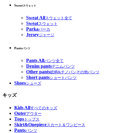
Sweat
スウェット
Sweat All
スウェット全て
Sweat
スウェット
Parka
パーカ
Jersey
ジャージ
Pants
パンツ
Pants All
パンツ全て
Denim pants
デニムパンツ
Other pants
総柄&チノパンその他パンツ
Short pants
ショートパンツ
Shoes
シューズ
キッズ
Kids All
すべてのキッズ
Outer
アウター
Tops
トップス
Skirt&Onepiece
スカート＆ワンピース
Pants
パンツ