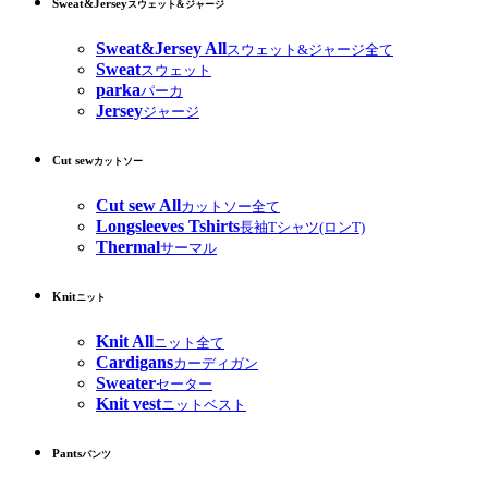
Sweat&Jersey
スウェット&ジャージ
Sweat&Jersey All
スウェット&ジャージ全て
Sweat
スウェット
parka
パーカ
Jersey
ジャージ
Cut sew
カットソー
Cut sew All
カットソー全て
Longsleeves Tshirts
長袖Tシャツ(ロンT)
Thermal
サーマル
Knit
ニット
Knit All
ニット全て
Cardigans
カーディガン
Sweater
セーター
Knit vest
ニットベスト
Pants
パンツ