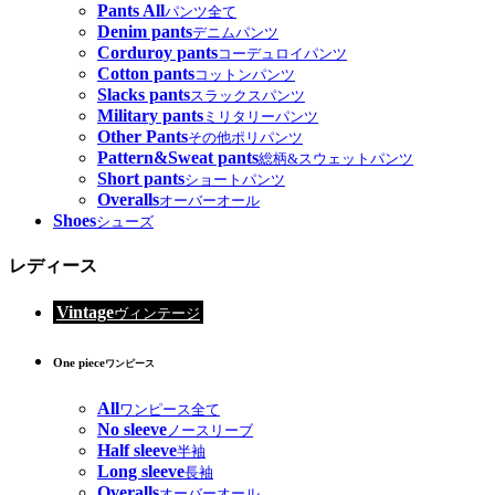
Pants All
パンツ全て
Denim pants
デニムパンツ
Corduroy pants
コーデュロイパンツ
Cotton pants
コットンパンツ
Slacks pants
スラックスパンツ
Military pants
ミリタリーパンツ
Other Pants
その他ポリパンツ
Pattern&Sweat pants
総柄&スウェットパンツ
Short pants
ショートパンツ
Overalls
オーバーオール
Shoes
シューズ
レディース
Vintage
ヴィンテージ
One piece
ワンピース
All
ワンピース全て
No sleeve
ノースリーブ
Half sleeve
半袖
Long sleeve
長袖
Overalls
オーバーオール