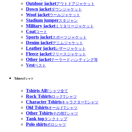
Outdoor jacket
アウトドアジャケット
Down jacket
ダウンジャケット
Wool jacket
ウールジャケット
Stadium jumper
スタジャン
Military jacket
ミリタリージャケット
Coat
コート
Sports jacket
スポーツジャケット
Denim jacket
デニムジャケット
Leather jacket
レザージャケット
Fleece jacket
フリースジャケット
Other jacket
テーラード,ハンティング等
Vest
ベスト
Tshirts
Tシャツ
Tshirts All
Tシャツ全て
Rock Tshirts
ロックTシャツ
Character Tshirts
キャラクターTシャツ
Old Tshirts
オールドTシャツ
Other Tshirts
その他Tシャツ
Tank top
タンクトップ
Polo shirts
ポロシャツ