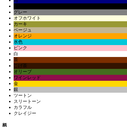
紺
黒
グレー
オフホワイト
カーキ
ベージュ
オレンジ
水色
ピンク
白
茶
こげ茶
オリーブ
ワインレッド
金
銀
ツートン
スリートーン
カラフル
クレイジー
柄