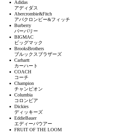
Adidas
アディダス
Abercrombie&Fitch
アバクロンビー&フィッチ
Burberry
バーバリー
BIGMAC
ビッグマック
BrooksBrothers
ブルックスブラザーズ
Carhartt
カーハート
COACH
コーチ
Champion
チャンピオン
Columbia
コロンビア
Dickies
ディッキーズ
EddieBauer
エディーバウアー
FRUIT OF THE LOOM