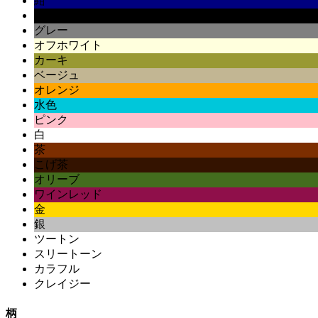
紺
黒
グレー
オフホワイト
カーキ
ベージュ
オレンジ
水色
ピンク
白
茶
こげ茶
オリーブ
ワインレッド
金
銀
ツートン
スリートーン
カラフル
クレイジー
柄