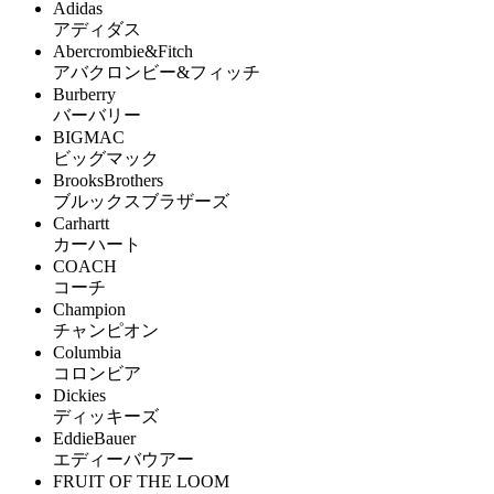
Adidas
アディダス
Abercrombie&Fitch
アバクロンビー&フィッチ
Burberry
バーバリー
BIGMAC
ビッグマック
BrooksBrothers
ブルックスブラザーズ
Carhartt
カーハート
COACH
コーチ
Champion
チャンピオン
Columbia
コロンビア
Dickies
ディッキーズ
EddieBauer
エディーバウアー
FRUIT OF THE LOOM