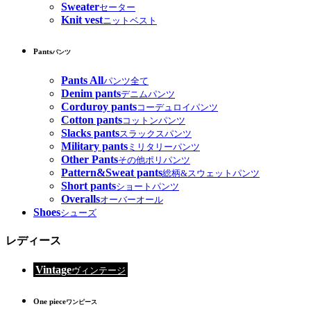
Sweater
セーター
Knit vest
ニットベスト
Pants
パンツ
Pants All
パンツ全て
Denim pants
デニムパンツ
Corduroy pants
コーデュロイパンツ
Cotton pants
コットンパンツ
Slacks pants
スラックスパンツ
Military pants
ミリタリーパンツ
Other Pants
その他ポリパンツ
Pattern&Sweat pants
総柄&スウェットパンツ
Short pants
ショートパンツ
Overalls
オーバーオール
Shoes
シューズ
レディース
Vintage
ヴィンテージ
One piece
ワンピース