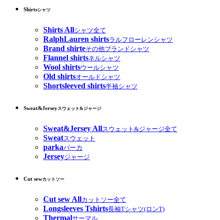
Shirts
シャツ
Shirts All
シャツ全て
RalphLauren shirts
ラルフローレンシャツ
Brand shirte
その他ブランドシャツ
Flannel shirts
ネルシャツ
Wool shirts
ウールシャツ
Old shirts
オールドシャツ
Shortsleeved shirts
半袖シャツ
Sweat&Jersey
スウェット&ジャージ
Sweat&Jersey All
スウェット&ジャージ全て
Sweat
スウェット
parka
パーカ
Jersey
ジャージ
Cut sew
カットソー
Cut sew All
カットソー全て
Longsleeves Tshirts
長袖Tシャツ(ロンT)
Thermal
サーマル