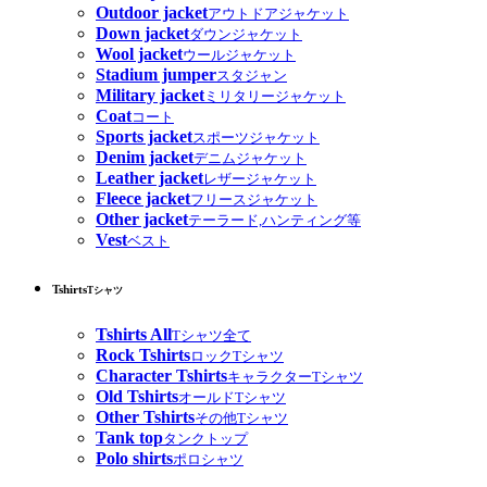
Outdoor jacket
アウトドアジャケット
Down jacket
ダウンジャケット
Wool jacket
ウールジャケット
Stadium jumper
スタジャン
Military jacket
ミリタリージャケット
Coat
コート
Sports jacket
スポーツジャケット
Denim jacket
デニムジャケット
Leather jacket
レザージャケット
Fleece jacket
フリースジャケット
Other jacket
テーラード,ハンティング等
Vest
ベスト
Tshirts
Tシャツ
Tshirts All
Tシャツ全て
Rock Tshirts
ロックTシャツ
Character Tshirts
キャラクターTシャツ
Old Tshirts
オールドTシャツ
Other Tshirts
その他Tシャツ
Tank top
タンクトップ
Polo shirts
ポロシャツ