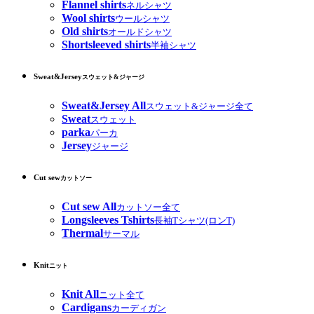
Flannel shirts
ネルシャツ
Wool shirts
ウールシャツ
Old shirts
オールドシャツ
Shortsleeved shirts
半袖シャツ
Sweat&Jersey
スウェット&ジャージ
Sweat&Jersey All
スウェット&ジャージ全て
Sweat
スウェット
parka
パーカ
Jersey
ジャージ
Cut sew
カットソー
Cut sew All
カットソー全て
Longsleeves Tshirts
長袖Tシャツ(ロンT)
Thermal
サーマル
Knit
ニット
Knit All
ニット全て
Cardigans
カーディガン