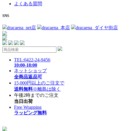
よくある質問
SNS
dracaena_net店
dracaena_本店
dracaena_ダイヤ街店
TEL:0422-24-9456
10:00-18:00
ネットショップ
全商品返品可
15,000円以上のご注文で
送料無料
※離島は除く
午後2時までのご注文
当日出荷
Free Wrapping
ラッピング無料