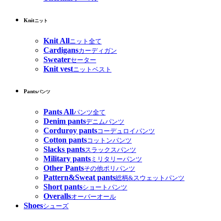
Knit
ニット
Knit All
ニット全て
Cardigans
カーディガン
Sweater
セーター
Knit vest
ニットベスト
Pants
パンツ
Pants All
パンツ全て
Denim pants
デニムパンツ
Corduroy pants
コーデュロイパンツ
Cotton pants
コットンパンツ
Slacks pants
スラックスパンツ
Military pants
ミリタリーパンツ
Other Pants
その他ポリパンツ
Pattern&Sweat pants
総柄&スウェットパンツ
Short pants
ショートパンツ
Overalls
オーバーオール
Shoes
シューズ