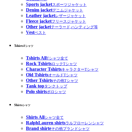
Sports jacket
スポーツジャケット
Denim jacket
デニムジャケット
Leather jacket
レザージャケット
Fleece jacket
フリースジャケット
Other jacket
テーラード,ハンティング等
Vest
ベスト
Tshirts
Tシャツ
Tshirts All
Tシャツ全て
Rock Tshirts
ロックTシャツ
Character Tshirts
キャラクターTシャツ
Old Tshirts
オールドTシャツ
Other Tshirts
その他Tシャツ
Tank top
タンクトップ
Polo shirts
ポロシャツ
Shirts
シャツ
Shirts All
シャツ全て
RalphLauren shirts
ラルフローレンシャツ
Brand shirte
その他ブランドシャツ