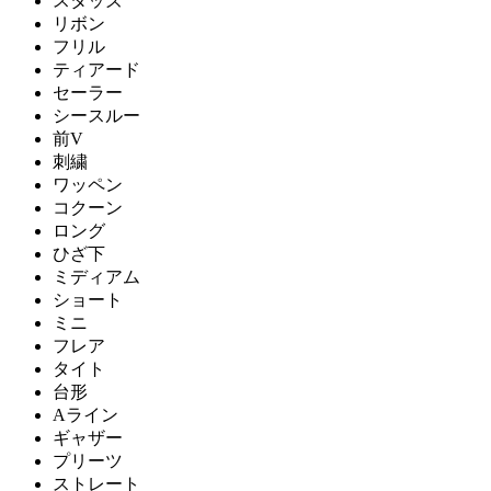
スタッズ
リボン
フリル
ティアード
セーラー
シースルー
前V
刺繍
ワッペン
コクーン
ロング
ひざ下
ミディアム
ショート
ミニ
フレア
タイト
台形
Aライン
ギャザー
プリーツ
ストレート