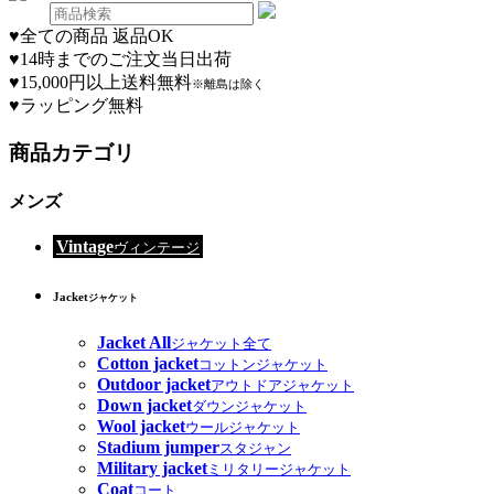
♥
全ての商品 返品OK
♥
14時までのご注文当日出荷
♥
15,000円以上送料無料
※離島は除く
♥
ラッピング無料
商品カテゴリ
メンズ
Vintage
ヴィンテージ
Jacket
ジャケット
Jacket All
ジャケット全て
Cotton jacket
コットンジャケット
Outdoor jacket
アウトドアジャケット
Down jacket
ダウンジャケット
Wool jacket
ウールジャケット
Stadium jumper
スタジャン
Military jacket
ミリタリージャケット
Coat
コート