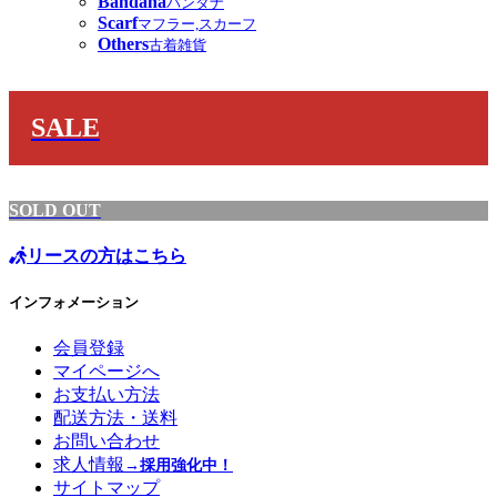
Bandana
バンダナ
Scarf
マフラー,スカーフ
Others
古着雑貨
SALE
SOLD OUT
リースの方はこちら
インフォメーション
会員登録
マイページへ
お支払い方法
配送方法・送料
お問い合わせ
求人情報
→採用強化中！
サイトマップ