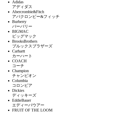
Adidas
アディダス
Abercrombie&Fitch
アバクロンビー&フィッチ
Burberry
バーバリー
BIGMAC
ビッグマック
BrooksBrothers
ブルックスブラザーズ
Carhartt
カーハート
COACH
コーチ
Champion
チャンピオン
Columbia
コロンビア
Dickies
ディッキーズ
EddieBauer
エディーバウアー
FRUIT OF THE LOOM