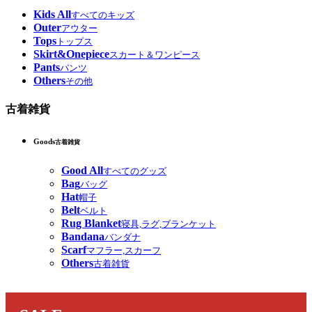
Kids All
すべてのキッズ
Outer
アウター
Tops
トップス
Skirt&Onepiece
スカート＆ワンピース
Pants
パンツ
Others
その他
古着雑貨
Goods
古着雑貨
Good All
すべてのグッズ
Bag
バッグ
Hat
帽子
Belt
ベルト
Rug Blanket
寝具,ラグ,ブランケット
Bandana
バンダナ
Scarf
マフラー,スカーフ
Others
古着雑貨