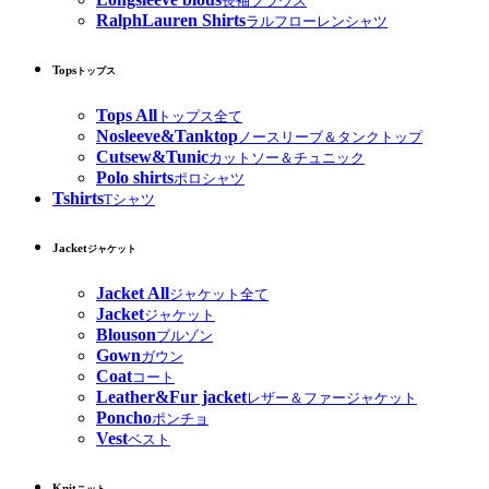
長袖ブラウス
RalphLauren Shirts
ラルフローレンシャツ
Tops
トップス
Tops All
トップス全て
Nosleeve&Tanktop
ノースリーブ＆タンクトップ
Cutsew&Tunic
カットソー＆チュニック
Polo shirts
ポロシャツ
Tshirts
Tシャツ
Jacket
ジャケット
Jacket All
ジャケット全て
Jacket
ジャケット
Blouson
ブルゾン
Gown
ガウン
Coat
コート
Leather&Fur jacket
レザー＆ファージャケット
Poncho
ポンチョ
Vest
ベスト
Knit