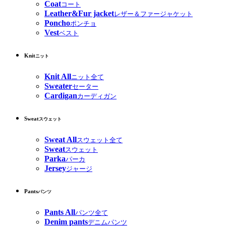
Coat
コート
Leather&Fur jacket
レザー＆ファージャケット
Poncho
ポンチョ
Vest
ベスト
Knit
ニット
Knit All
ニット全て
Sweater
セーター
Cardigan
カーディガン
Sweat
スウェット
Sweat All
スウェット全て
Sweat
スウェット
Parka
パーカ
Jersey
ジャージ
Pants
パンツ
Pants All
パンツ全て
Denim pants
デニムパンツ