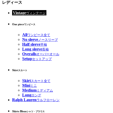
レディース
Vintage
ヴィンテージ
One piece
ワンピース
All
ワンピース全て
No sleeve
ノースリーブ
Half sleeve
半袖
Long sleeve
長袖
Overalls
オーバーオール
Setup
セットアップ
Skirt
スカート
Skirt
スカート全て
Mini
ミニ
Medium
ミディアム
Long
ロング
Ralph Lauren
ラルフローレン
Shirts Blous
シャツ・ブラウス