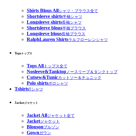
Shirts Blous All
シャツ・ブラウス全て
Shortsleeve shirts
半袖シャツ
Longsleeve shirts
長袖シャツ
Shortsleeve blous
半袖ブラウス
Longsleeve blous
長袖ブラウス
RalphLauren Shirts
ラルフローレンシャツ
Tops
トップス
Tops All
トップス全て
Nosleeve&Tanktop
ノースリーブ＆タンクトップ
Cutsew&Tunic
カットソー＆チュニック
Polo shirts
ポロシャツ
Tshirts
Tシャツ
Jacket
ジャケット
Jacket All
ジャケット全て
Jacket
ジャケット
Blouson
ブルゾン
Gown
ガウン