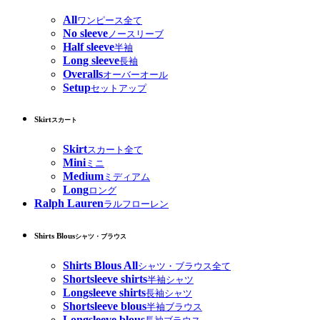
All
ワンピース全て
No sleeve
ノースリーブ
Half sleeve
半袖
Long sleeve
長袖
Overalls
オーバーオール
Setup
セットアップ
Skirt
スカート
Skirt
スカート全て
Mini
ミニ
Medium
ミディアム
Long
ロング
Ralph Lauren
ラルフローレン
Shirts Blous
シャツ・ブラウス
Shirts Blous All
シャツ・ブラウス全て
Shortsleeve shirts
半袖シャツ
Longsleeve shirts
長袖シャツ
Shortsleeve blous
半袖ブラウス
Longsleeve blous