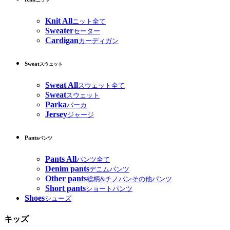
ニット
Knit All
ニット全て
Sweater
セーター
Cardigan
カーディガン
Sweat
スウェット
Sweat All
スウェット全て
Sweat
スウェット
Parka
パーカ
Jersey
ジャージ
Pants
パンツ
Pants All
パンツ全て
Denim pants
デニムパンツ
Other pants
総柄&チノパンその他パンツ
Short pants
ショートパンツ
Shoes
シューズ
キッズ