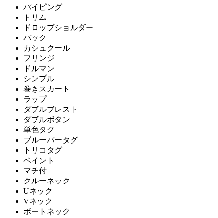
パイピング
トリム
ドロップショルダー
バック
カシュクール
フリンジ
ドルマン
シンプル
巻きスカート
ラップ
ダブルブレスト
ダブルボタン
単色タグ
ブルーバータグ
トリコタグ
ペイント
マチ付
クルーネック
Uネック
Vネック
ボートネック