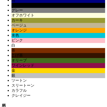
紺
黒
グレー
オフホワイト
カーキ
ベージュ
オレンジ
水色
ピンク
白
茶
こげ茶
オリーブ
ワインレッド
金
銀
ツートン
スリートーン
カラフル
クレイジー
柄