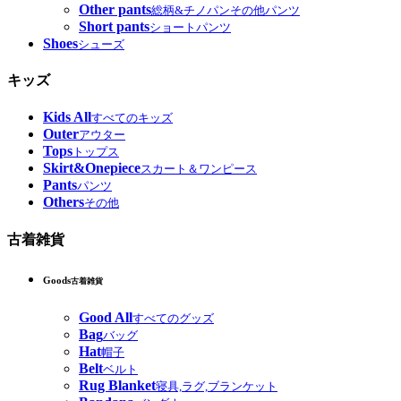
Other pants
総柄&チノパンその他パンツ
Short pants
ショートパンツ
Shoes
シューズ
キッズ
Kids All
すべてのキッズ
Outer
アウター
Tops
トップス
Skirt&Onepiece
スカート＆ワンピース
Pants
パンツ
Others
その他
古着雑貨
Goods
古着雑貨
Good All
すべてのグッズ
Bag
バッグ
Hat
帽子
Belt
ベルト
Rug Blanket
寝具,ラグ,ブランケット