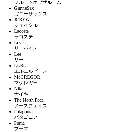
フルーツオブザルーム
GunneSax
ガニーサックス
JCREW
ジェイクルー
Lacoste
ラコステ
Levis
リーバイス
Lee
リー
LLBean
エルエルビーン
McGREGOR
マクレガー
Nike
ナイキ
The North Face
ノースフェイス
Patagonia
パタゴニア
Puma
プーマ