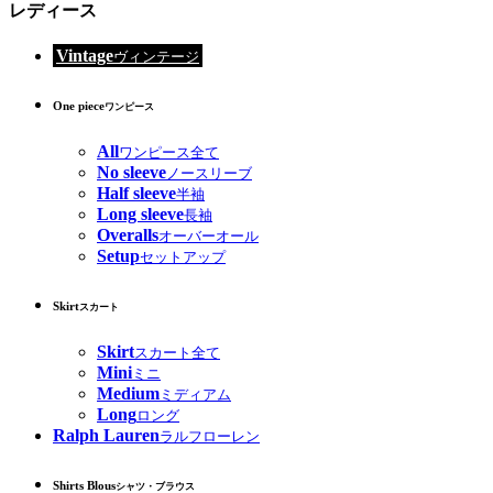
レディース
Vintage
ヴィンテージ
One piece
ワンピース
All
ワンピース全て
No sleeve
ノースリーブ
Half sleeve
半袖
Long sleeve
長袖
Overalls
オーバーオール
Setup
セットアップ
Skirt
スカート
Skirt
スカート全て
Mini
ミニ
Medium
ミディアム
Long
ロング
Ralph Lauren
ラルフローレン
Shirts Blous
シャツ・ブラウス