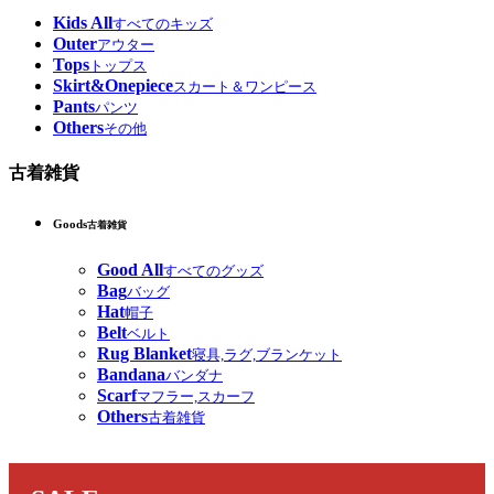
Kids All
すべてのキッズ
Outer
アウター
Tops
トップス
Skirt&Onepiece
スカート＆ワンピース
Pants
パンツ
Others
その他
古着雑貨
Goods
古着雑貨
Good All
すべてのグッズ
Bag
バッグ
Hat
帽子
Belt
ベルト
Rug Blanket
寝具,ラグ,ブランケット
Bandana
バンダナ
Scarf
マフラー,スカーフ
Others
古着雑貨