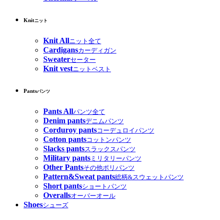
Knit
ニット
Knit All
ニット全て
Cardigans
カーディガン
Sweater
セーター
Knit vest
ニットベスト
Pants
パンツ
Pants All
パンツ全て
Denim pants
デニムパンツ
Corduroy pants
コーデュロイパンツ
Cotton pants
コットンパンツ
Slacks pants
スラックスパンツ
Military pants
ミリタリーパンツ
Other Pants
その他ポリパンツ
Pattern&Sweat pants
総柄&スウェットパンツ
Short pants
ショートパンツ
Overalls
オーバーオール
Shoes
シューズ