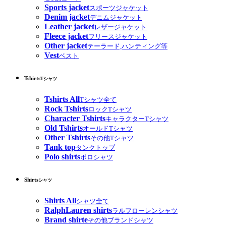
Sports jacket
スポーツジャケット
Denim jacket
デニムジャケット
Leather jacket
レザージャケット
Fleece jacket
フリースジャケット
Other jacket
テーラード,ハンティング等
Vest
ベスト
Tshirts
Tシャツ
Tshirts All
Tシャツ全て
Rock Tshirts
ロックTシャツ
Character Tshirts
キャラクターTシャツ
Old Tshirts
オールドTシャツ
Other Tshirts
その他Tシャツ
Tank top
タンクトップ
Polo shirts
ポロシャツ
Shirts
シャツ
Shirts All
シャツ全て
RalphLauren shirts
ラルフローレンシャツ
Brand shirte
その他ブランドシャツ