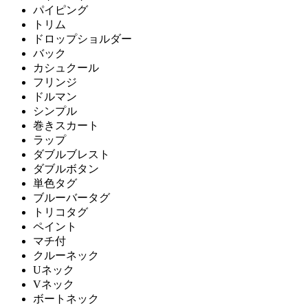
パイピング
トリム
ドロップショルダー
バック
カシュクール
フリンジ
ドルマン
シンプル
巻きスカート
ラップ
ダブルブレスト
ダブルボタン
単色タグ
ブルーバータグ
トリコタグ
ペイント
マチ付
クルーネック
Uネック
Vネック
ボートネック