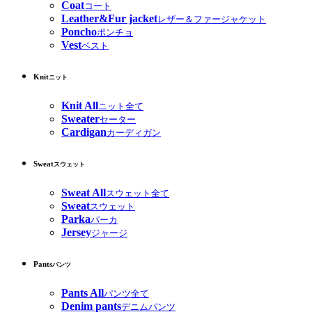
Coat
コート
Leather&Fur jacket
レザー＆ファージャケット
Poncho
ポンチョ
Vest
ベスト
Knit
ニット
Knit All
ニット全て
Sweater
セーター
Cardigan
カーディガン
Sweat
スウェット
Sweat All
スウェット全て
Sweat
スウェット
Parka
パーカ
Jersey
ジャージ
Pants
パンツ
Pants All
パンツ全て
Denim pants
デニムパンツ