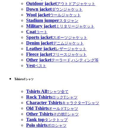
Outdoor jacket
アウトドアジャケット
Down jacket
ダウンジャケット
Wool jacket
ウールジャケット
Stadium jumper
スタジャン
Military jacket
ミリタリージャケット
Coat
コート
Sports jacket
スポーツジャケット
Denim jacket
デニムジャケット
Leather jacket
レザージャケット
Fleece jacket
フリースジャケット
Other jacket
テーラード,ハンティング等
Vest
ベスト
Tshirts
Tシャツ
Tshirts All
Tシャツ全て
Rock Tshirts
ロックTシャツ
Character Tshirts
キャラクターTシャツ
Old Tshirts
オールドTシャツ
Other Tshirts
その他Tシャツ
Tank top
タンクトップ
Polo shirts
ポロシャツ