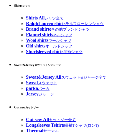
Shirts
シャツ
Shirts All
シャツ全て
RalphLauren shirts
ラルフローレンシャツ
Brand shirte
その他ブランドシャツ
Flannel shirts
ネルシャツ
Wool shirts
ウールシャツ
Old shirts
オールドシャツ
Shortsleeved shirts
半袖シャツ
Sweat&Jersey
スウェット&ジャージ
Sweat&Jersey All
スウェット&ジャージ全て
Sweat
スウェット
parka
パーカ
Jersey
ジャージ
Cut sew
カットソー
Cut sew All
カットソー全て
Longsleeves Tshirts
長袖Tシャツ(ロンT)
Thermal
サーマル