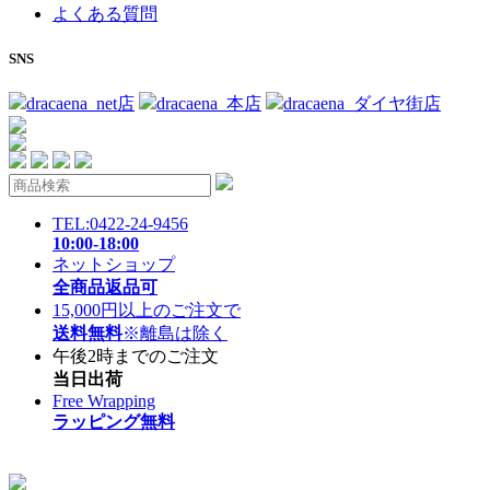
よくある質問
SNS
dracaena_net店
dracaena_本店
dracaena_ダイヤ街店
TEL:0422-24-9456
10:00-18:00
ネットショップ
全商品返品可
15,000円以上のご注文で
送料無料
※離島は除く
午後2時までのご注文
当日出荷
Free Wrapping
ラッピング無料