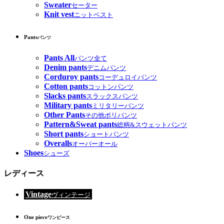
Sweater
セーター
Knit vest
ニットベスト
Pants
パンツ
Pants All
パンツ全て
Denim pants
デニムパンツ
Corduroy pants
コーデュロイパンツ
Cotton pants
コットンパンツ
Slacks pants
スラックスパンツ
Military pants
ミリタリーパンツ
Other Pants
その他ポリパンツ
Pattern&Sweat pants
総柄&スウェットパンツ
Short pants
ショートパンツ
Overalls
オーバーオール
Shoes
シューズ
レディース
Vintage
ヴィンテージ
One piece
ワンピース