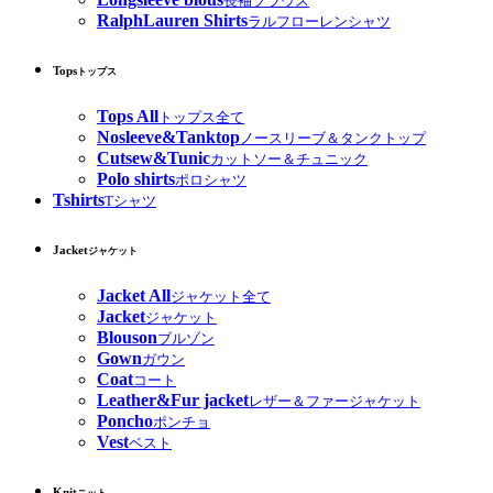
長袖ブラウス
RalphLauren Shirts
ラルフローレンシャツ
Tops
トップス
Tops All
トップス全て
Nosleeve&Tanktop
ノースリーブ＆タンクトップ
Cutsew&Tunic
カットソー＆チュニック
Polo shirts
ポロシャツ
Tshirts
Tシャツ
Jacket
ジャケット
Jacket All
ジャケット全て
Jacket
ジャケット
Blouson
ブルゾン
Gown
ガウン
Coat
コート
Leather&Fur jacket
レザー＆ファージャケット
Poncho
ポンチョ
Vest
ベスト
Knit