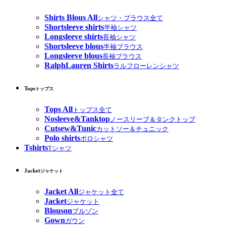
Shirts Blous All
シャツ・ブラウス全て
Shortsleeve shirts
半袖シャツ
Longsleeve shirts
長袖シャツ
Shortsleeve blous
半袖ブラウス
Longsleeve blous
長袖ブラウス
RalphLauren Shirts
ラルフローレンシャツ
Tops
トップス
Tops All
トップス全て
Nosleeve&Tanktop
ノースリーブ＆タンクトップ
Cutsew&Tunic
カットソー＆チュニック
Polo shirts
ポロシャツ
Tshirts
Tシャツ
Jacket
ジャケット
Jacket All
ジャケット全て
Jacket
ジャケット
Blouson
ブルゾン
Gown
ガウン