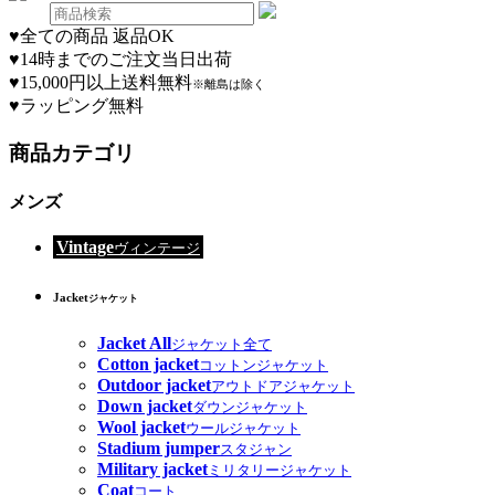
♥
全ての商品 返品OK
♥
14時までのご注文当日出荷
♥
15,000円以上送料無料
※離島は除く
♥
ラッピング無料
商品カテゴリ
メンズ
Vintage
ヴィンテージ
Jacket
ジャケット
Jacket All
ジャケット全て
Cotton jacket
コットンジャケット
Outdoor jacket
アウトドアジャケット
Down jacket
ダウンジャケット
Wool jacket
ウールジャケット
Stadium jumper
スタジャン
Military jacket
ミリタリージャケット
Coat
コート