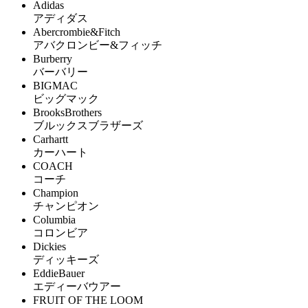
Adidas
アディダス
Abercrombie&Fitch
アバクロンビー&フィッチ
Burberry
バーバリー
BIGMAC
ビッグマック
BrooksBrothers
ブルックスブラザーズ
Carhartt
カーハート
COACH
コーチ
Champion
チャンピオン
Columbia
コロンビア
Dickies
ディッキーズ
EddieBauer
エディーバウアー
FRUIT OF THE LOOM