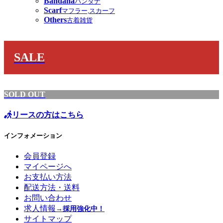
Bandana
バンダナ
Scarf
マフラー,スカーフ
Others
古着雑貨
SALE
SOLD OUT
リースの方はこちら
インフォメーション
会員登録
マイページへ
お支払い方法
配送方法・送料
お問い合わせ
求人情報
→採用強化中！
サイトマップ