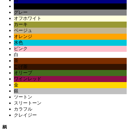
紺
黒
グレー
オフホワイト
カーキ
ベージュ
オレンジ
水色
ピンク
白
茶
こげ茶
オリーブ
ワインレッド
金
銀
ツートン
スリートーン
カラフル
クレイジー
柄