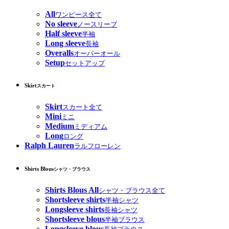
All
ワンピース全て
No sleeve
ノースリーブ
Half sleeve
半袖
Long sleeve
長袖
Overalls
オーバーオール
Setup
セットアップ
Skirt
スカート
Skirt
スカート全て
Mini
ミニ
Medium
ミディアム
Long
ロング
Ralph Lauren
ラルフローレン
Shirts Blous
シャツ・ブラウス
Shirts Blous All
シャツ・ブラウス全て
Shortsleeve shirts
半袖シャツ
Longsleeve shirts
長袖シャツ
Shortsleeve blous
半袖ブラウス
Longsleeve blous