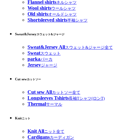
Flannel shirts
ネルシャツ
Wool shirts
ウールシャツ
Old shirts
オールドシャツ
Shortsleeved shirts
半袖シャツ
Sweat&Jersey
スウェット&ジャージ
Sweat&Jersey All
スウェット&ジャージ全て
Sweat
スウェット
parka
パーカ
Jersey
ジャージ
Cut sew
カットソー
Cut sew All
カットソー全て
Longsleeves Tshirts
長袖Tシャツ(ロンT)
Thermal
サーマル
Knit
ニット
Knit All
ニット全て
Cardigans
カーディガン