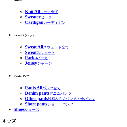
ニット
Knit All
ニット全て
Sweater
セーター
Cardigan
カーディガン
Sweat
スウェット
Sweat All
スウェット全て
Sweat
スウェット
Parka
パーカ
Jersey
ジャージ
Pants
パンツ
Pants All
パンツ全て
Denim pants
デニムパンツ
Other pants
総柄&チノパンその他パンツ
Short pants
ショートパンツ
Shoes
シューズ
キッズ