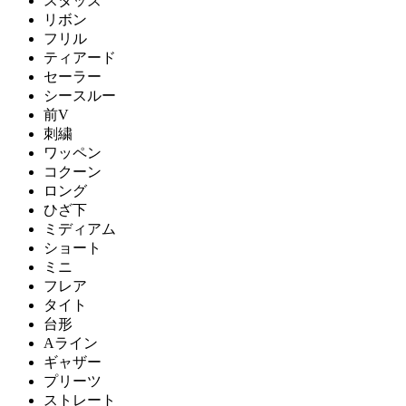
スタッズ
リボン
フリル
ティアード
セーラー
シースルー
前V
刺繍
ワッペン
コクーン
ロング
ひざ下
ミディアム
ショート
ミニ
フレア
タイト
台形
Aライン
ギャザー
プリーツ
ストレート