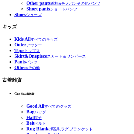
Other pants
総柄&チノパンその他パンツ
Short pants
ショートパンツ
Shoes
シューズ
キッズ
Kids All
すべてのキッズ
Outer
アウター
Tops
トップス
Skirt&Onepiece
スカート＆ワンピース
Pants
パンツ
Others
その他
古着雑貨
Goods
古着雑貨
Good All
すべてのグッズ
Bag
バッグ
Hat
帽子
Belt
ベルト
Rug Blanket
寝具,ラグ,ブランケット