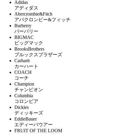
Adidas
アディダス
Abercrombie&Fitch
アバクロンビー&フィッチ
Burberry
バーバリー
BIGMAC
ビッグマック
BrooksBrothers
ブルックスブラザーズ
Carhartt
カーハート
COACH
コーチ
Champion
チャンピオン
Columbia
コロンビア
Dickies
ディッキーズ
EddieBauer
エディーバウアー
FRUIT OF THE LOOM