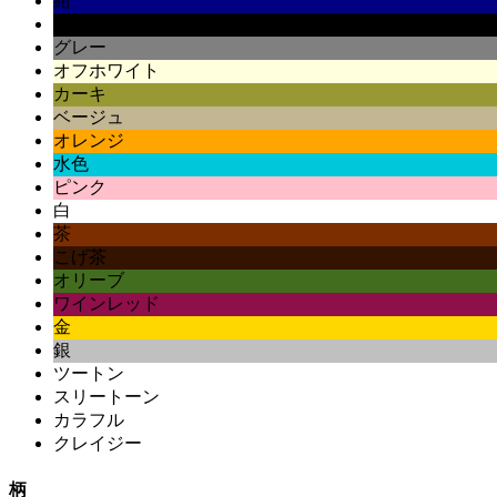
紺
黒
グレー
オフホワイト
カーキ
ベージュ
オレンジ
水色
ピンク
白
茶
こげ茶
オリーブ
ワインレッド
金
銀
ツートン
スリートーン
カラフル
クレイジー
柄